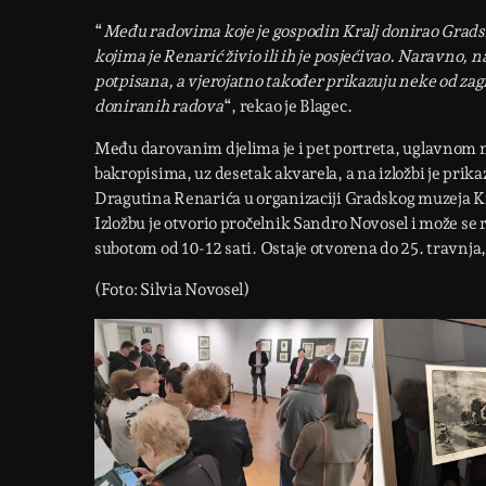
“
Među radovima koje je gospodin Kralj donirao Gradsk
kojima je Renarić živio ili ih je posjećivao. Naravno, na
potpisana, a vjerojatno također prikazuju neke od z
doniranih radova
“, rekao je Blagec.
Među darovanim djelima je i pet portreta, uglavnom m
bakropisima, uz desetak akvarela, a na izložbi je pri
Dragutina Renarića u organizaciji Gradskog muzeja K
Izložbu je otvorio pročelnik Sandro Novosel i može se r
subotom od 10-12 sati. Ostaje otvorena do 25. travnja,
(Foto: Silvia Novosel)