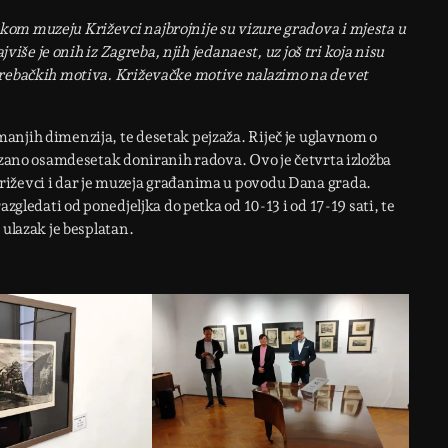
om muzeju Križevci najbrojnije su vizure gradova i mjesta u
jviše je onih iz Zagreba, njih jedanaest, uz još tri koja nisu
agrebačkih motiva. Križevačke motive nalazimo na devet
anjih dimenzija, te desetak pejzaža. Riječ je uglavnom o
kazano osamdesetak doniranih radova. Ovo je četvrta izložba
riževci i dar je muzeja građanima u povodu Dana grada.
azgledati od ponedjeljka do petka od 10-13 i od 17-19 sati, te
 ulazak je besplatan.