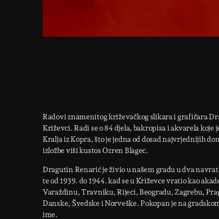
Radovi znamenitog križevačkog slikara i grafičara Dr
Križevci. Radi se o 84 djela, bakropisa i akvarela koj
Kralja iz Kopra, što je jedna od dosad najvrjednijih d
izložbe viši kustos Ozren Blagec.
Dragutin Renarić je živio u našem gradu u dva navrata,
te od 1939. do 1944. kad se u Križevce vratio kao akade
Varaždinu, Travniku, Rijeci, Beogradu, Zagrebu, Pra
Danske, Švedske i Norveške. Pokopan je na gradskome 
ime.