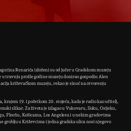
agutina Renarića izloženi su od jučer u Gradskom muzeju
e je u travnju prošle godine muzeju donirao gospodin Alen
onacija križevačkom muzeju, rekao je sinoć na otvorenju
 krajem 19. i početkom 20. stojeća, kada je radio kao učitelj,
mski slikar. Za života je izlagao u Vukovaru, Iloku, Osijeku,
gu, Plzeňu, Košicama, Los Angelesu i u nekim gradovima
groblju u Križevcima i jedna gradska ulica nosi njegovo