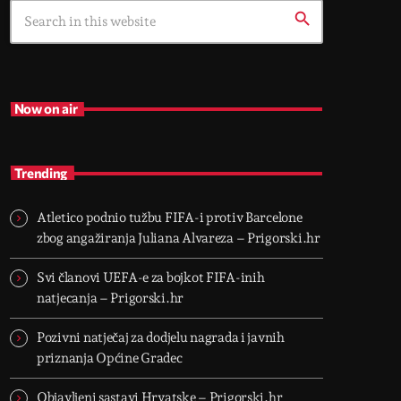
search
Now on air
Trending
Atletico podnio tužbu FIFA-i protiv Barcelone
zbog angažiranja Juliana Alvareza – Prigorski.hr
Svi članovi UEFA-e za bojkot FIFA-inih
natjecanja – Prigorski.hr
Pozivni natječaj za dodjelu nagrada i javnih
priznanja Općine Gradec
Objavljeni sastavi Hrvatske – Prigorski.hr