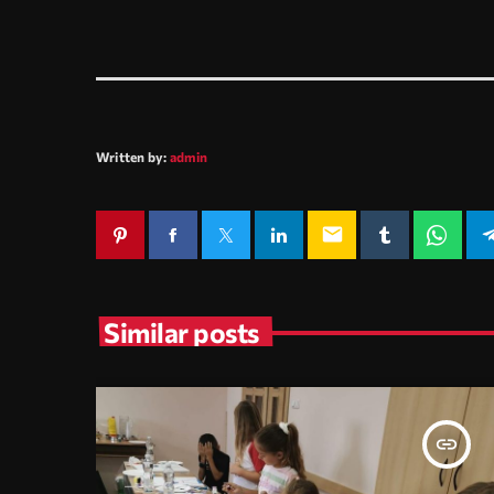
Written by:
admin
email
Similar posts
insert_link