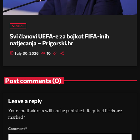
SPORT
Svi članovi UEFA-e za bojkot FIFA-inih
natjecanja – Prigorski.hr
today
July 30, 2026
10
Post comments (0)
Leave a reply
Your email address will not be published. Required fields are
marked *
Comment*