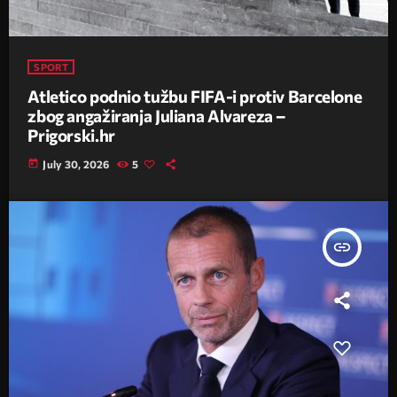
SPORT
Atletico podnio tužbu FIFA-i protiv Barcelone
zbog angažiranja Juliana Alvareza –
Prigorski.hr
today
July 30, 2026
5
insert_link