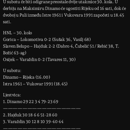
U subotu će biti odigrane preostale dvije utakmice 30. kola. U
derbiju na Maksimiru Dinamo će ugostiti Rijeku od 16 sati, dok će
dvoboj u Puli između Istre 1961 i Vukovara 1991 započeti u 18.45
sati.
HNL – 30. kolo
Gorica – Lokomotiva 0-2 (Sušak 36, Vasilj 68)
Slaven Belupo – Hajduk 2-2 (Dabro 4, Čubelić 51 / Rebić 38, T.
Božić 63-ag)
Osijek – Varaždin 0-2 (Tavares 11, 30)
U subotu:
Dinamo – Rijeka (16.00)
Istra 1961 – Vukovar 1991 (18.45)
Ljestvica:
1. Dinamo 29 22 3 4 79-23 69
————————————————
2. Hajduk 30 18 6 6 51-28 60
3. Varaždin 30 12 8 10 39-40 44
————————————————