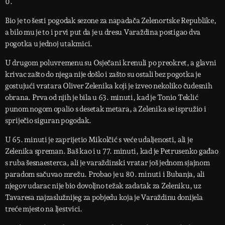
0.
Bio je to šesti pogodak sezone za napadača Zelenortske Republike,
a bilo mu je to i prvi put da je u dresu Varaždina postigao dva
pogotka u jednoj utakmici.
U drugom poluvremenu su Osječani krenuli po preokret, a glavni
krivac zašto do njega nije došlo i zašto su ostali bez pogotka je
gostujući vratara Oliver Zelenika koji je izveo nekoliko čudesnih
obrana. Prva od njih je bila u 63. minuti, kad je Tonio Teklić
punom nogom opalio s desetak metara, a Zelenika se ispružio i
spriječio siguran pogodak.
U 65. minuti je zaprijetio Mikolčić s veće udaljenosti, ali je
Zelenika spreman. Baš kao i u 77. minuti, kad je Petrusenko gađao
s ruba šesnaesterca, ali je varaždinski vratar još jednom sjajnom
paradom sačuvao mrežu. Probao je u 80. minuti i Bubanja, ali
njegov udarac nije bio dovoljno težak zadatak za Zeleniku, uz
Tavaresa najzaslužnijeg za pobjedu koja je Varaždinu donijela
treće mjesto na ljestvici.