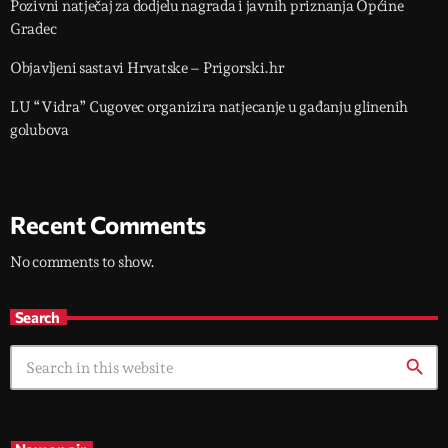
Pozivni natječaj za dodjelu nagrada i javnih priznanja Općine
Gradec
Objavljeni sastavi Hrvatske – Prigorski.hr
LU “Vidra” Cugovec organizira natjecanje u gađanju glinenih
golubova
Recent Comments
No comments to show.
Search
search