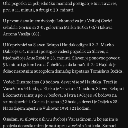
Oba pogotka za pobjedničku momčad postigao je Iuri Tavares,
prvi u 11. minuti, a drugi u 30. minuti.
U prvom današnjem dvoboju Lokomotiva je u Velikoj Gorici
svladala Goricu sa 2-0, golovima Mirka Suška (36) i Jakova
Antona Vasilja (68).
U Koprivnici su Slaven Belupo i Hajduk odigrali 2-2. Marko
Dabro je u 4. minuti postigao vodeći pogodak za Slaven, a
izjednačio je Ante Rebić u 38. minuti. Slaven je ponovno poveo u
51. minuti golom Ivana Čubelića, a do konačnih 2-2 Hajduk je
došao nesretnim autogolom domaćeg kapetana Tomislava Božića.
Vodeći Dinamo ima 69 bodova, devet više od Hajduka. Treći je
Varaždin s 44 boda, a Rijeka je četvrta s 41 bodom. Slaven Belupo i
Lokomotiva imaju po 37 bodova, a Istra 1961 je s 36 bodova na
sedmoj poziciji. Gorica je osma s 32 boda, a deveti je Osijek s 28.
Na zadnjem mjestu je Vukovar 1991 s 21 bodom.
Osječani su silovito ušli u u dvoboj s Varaždinom, u kojem im je
pobjeda donosila mirnije nastupe u završnih šest kola. Samuel