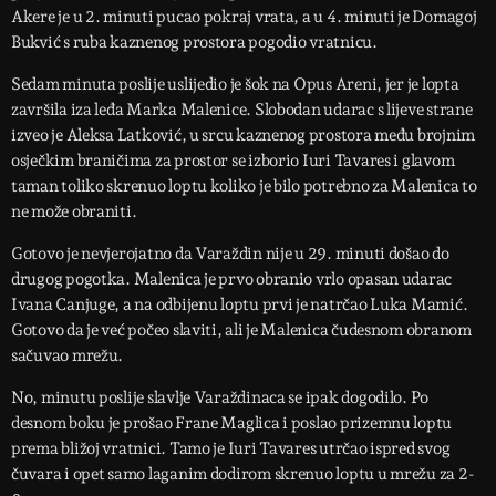
Akere je u 2. minuti pucao pokraj vrata, a u 4. minuti je Domagoj
Bukvić s ruba kaznenog prostora pogodio vratnicu.
Sedam minuta poslije uslijedio je šok na Opus Areni, jer je lopta
završila iza leđa Marka Malenice. Slobodan udarac s lijeve strane
izveo je Aleksa Latković, u srcu kaznenog prostora među brojnim
osječkim braničima za prostor se izborio Iuri Tavares i glavom
taman toliko skrenuo loptu koliko je bilo potrebno za Malenica to
ne može obraniti.
Gotovo je nevjerojatno da Varaždin nije u 29. minuti došao do
drugog pogotka. Malenica je prvo obranio vrlo opasan udarac
Ivana Canjuge, a na odbijenu loptu prvi je natrčao Luka Mamić.
Gotovo da je već počeo slaviti, ali je Malenica čudesnom obranom
sačuvao mrežu.
No, minutu poslije slavlje Varaždinaca se ipak dogodilo. Po
desnom boku je prošao Frane Maglica i poslao prizemnu loptu
prema bližoj vratnici. Tamo je Iuri Tavares utrčao ispred svog
čuvara i opet samo laganim dodirom skrenuo loptu u mrežu za 2-