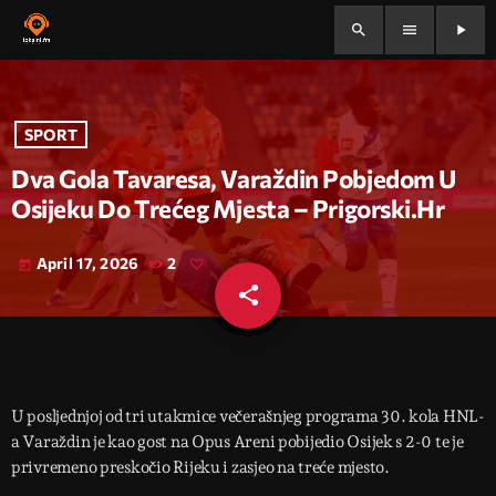
search
menu
play_arrow
SPORT
Dva Gola Tavaresa, Varaždin Pobjedom U
Osijeku Do Trećeg Mjesta – Prigorski.hr
April 17, 2026
2
today
share
email
U posljednjoj od tri utakmice večerašnjeg programa 30. kola HNL-
a Varaždin je kao gost na Opus Areni pobijedio Osijek s 2-0 te je
privremeno preskočio Rijeku i zasjeo na treće mjesto.