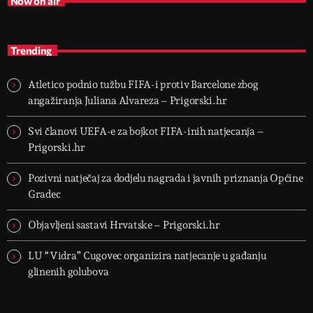
Now on air
Trending
Atletico podnio tužbu FIFA-i protiv Barcelone zbog
angažiranja Juliana Alvareza – Prigorski.hr
Svi članovi UEFA-e za bojkot FIFA-inih natjecanja –
Prigorski.hr
Pozivni natječaj za dodjelu nagrada i javnih priznanja Općine
Gradec
Objavljeni sastavi Hrvatske – Prigorski.hr
LU “Vidra” Cugovec organizira natjecanje u gađanju
glinenih golubova