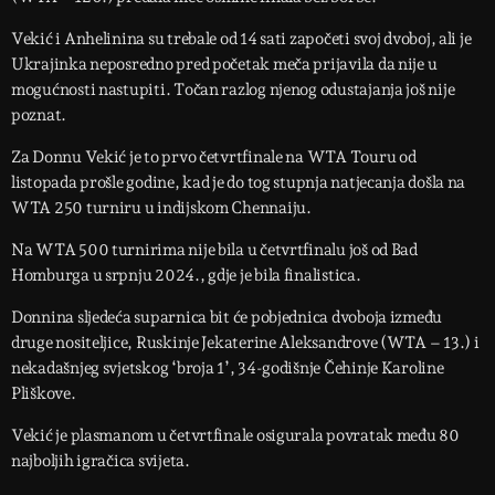
Vekić i Anhelinina su trebale od 14 sati započeti svoj dvoboj, ali je
Ukrajinka neposredno pred početak meča prijavila da nije u
mogućnosti nastupiti. Točan razlog njenog odustajanja još nije
poznat.
Za Donnu Vekić je to prvo četvrtfinale na WTA Touru od
listopada prošle godine, kad je do tog stupnja natjecanja došla na
WTA 250 turniru u indijskom Chennaiju.
Na WTA 500 turnirima nije bila u četvrtfinalu još od Bad
Homburga u srpnju 2024., gdje je bila finalistica.
Donnina sljedeća suparnica bit će pobjednica dvoboja između
druge nositeljice, Ruskinje Jekaterine Aleksandrove (WTA – 13.) i
nekadašnjeg svjetskog ‘broja 1’, 34-godišnje Čehinje Karoline
Pliškove.
Vekić je plasmanom u četvrtfinale osigurala povratak među 80
najboljih igračica svijeta.