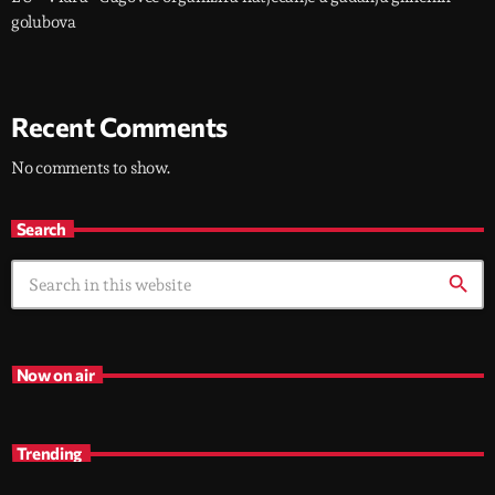
golubova
Recent Comments
No comments to show.
Search
search
Now on air
Trending