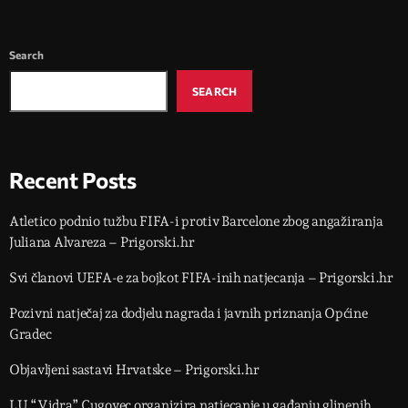
Search
SEARCH
Recent Posts
Atletico podnio tužbu FIFA-i protiv Barcelone zbog angažiranja
Juliana Alvareza – Prigorski.hr
Svi članovi UEFA-e za bojkot FIFA-inih natjecanja – Prigorski.hr
Pozivni natječaj za dodjelu nagrada i javnih priznanja Općine
Gradec
Objavljeni sastavi Hrvatske – Prigorski.hr
LU “Vidra” Cugovec organizira natjecanje u gađanju glinenih