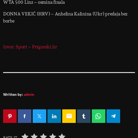
WTA 500 Linz – osmina finala
DONNA VEKIĆ (HRV) – Anhelina Kalinina (Ukr) predaja bez
borbe
Izvor: Sport – Prigorski.hr
Written by:
admin
email
RATE IT