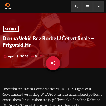
search
menu
play_arrow
SPORT
Donna Vekić Bez Borbe U Četvrtfinale –
Prigorski.hr
April 9, 2026
6
today
share
email
Hrvatska tenisačica Donna Vekić (WTA – 104.) igrat će u
četvrtfinalu dvoranskog WTA 500 turnira na zemljanoj podlozi u
austrijskom Linzu, nakon što joj je Ukrajinka Anhelina Kalinina
(WTA – 120.) predala meč osmine finala bez borbe.