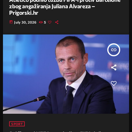
zbog angažiranja Juliana Alvareza –
Prigorski.hr
today
July 30, 2026
5
insert_link
SPORT