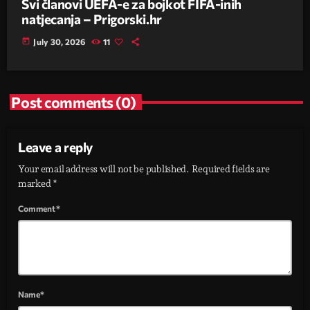
Svi članovi UEFA-e za bojkot FIFA-inih
natjecanja – Prigorski.hr
today
July 30, 2026
11
Post comments (0)
Leave a reply
Your email address will not be published. Required fields are
marked *
Comment*
Name*