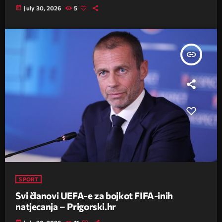
today
July 30, 2026
5
insert_link
SPORT
Svi članovi UEFA-e za bojkot FIFA-inih
natjecanja – Prigorski.hr