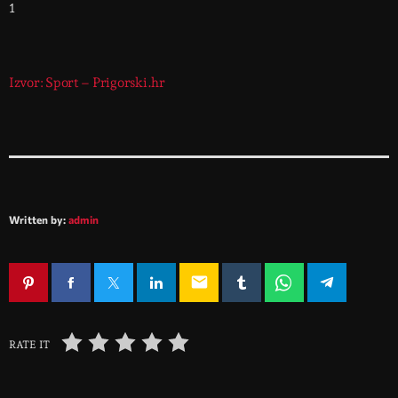
1
Izvor: Sport – Prigorski.hr
Written by:
admin
email
RATE IT