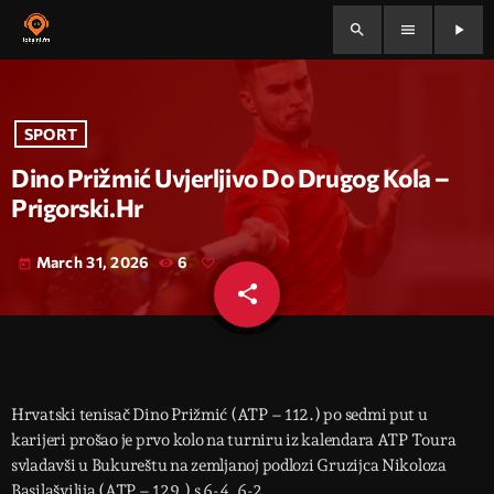
search
menu
play_arrow
SPORT
Dino Prižmić Uvjerljivo Do Drugog Kola –
Prigorski.hr
March 31, 2026
6
today
share
email
Hrvatski tenisač Dino Prižmić (ATP – 112.) po sedmi put u
karijeri prošao je prvo kolo na turniru iz kalendara ATP Toura
svladavši u Bukureštu na zemljanoj podlozi Gruzijca Nikoloza
Basilašvilija (ATP – 129.) s 6-4, 6-2.