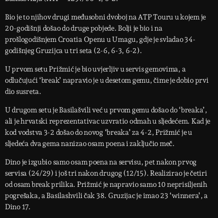
Bio je to njihov drugi međusobni dvoboj na ATP Touru u kojem je
20-godišnji došao do druge pobjede. Bolji je bio i na
prošlogodišnjem Croatia Openu u Umagu, gdje je svladao 34-
godišnjeg Gruzijca u tri seta (2-6, 6-3, 6-2).
U prvom setu Prižmić je bio uvjerljiv u servis gemovima, a
odlučujući ‘break’ napravio je u desetom gemu, čime je dobio prvi
dio susreta.
U drugom setu je Basilašvili već u prvom gemu došao do ‘breaka’,
ali je hrvatski reprezentativac uzvratio odmah u sljedećem. Kad je
kod vodstva 3-2 došao do novog ‘breaka’ za 4-2, Prižmić je u
sljedeća dva gema nanizao osam poena i zaključio meč.
Dino je izgubio samo osam poena na servisu, pet nakon prvog
servisa (24/29) i još tri nakon drugog (12/15). Realizirao je četiri
od osam break prilika. Prižmić je napravio samo 10 neprisiljenih
pogrešaka, a Basilashvili čak 38. Gruzijac je imao 23 ‘winnera’, a
Dino 17.