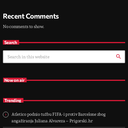
Recent Comments
No comments to show.
Search
search
Now on air
Trending
Atletico podnio tužbu FIFA-i protiv Barcelone zbog
angažiranja Juliana Alvareza – Prigorski.hr