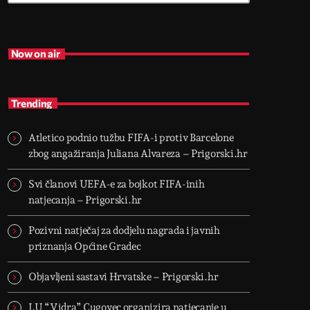
Now on air
Trending
Atletico podnio tužbu FIFA-i protiv Barcelone
zbog angažiranja Juliana Alvareza – Prigorski.hr
Svi članovi UEFA-e za bojkot FIFA-inih
natjecanja – Prigorski.hr
Pozivni natječaj za dodjelu nagrada i javnih
priznanja Općine Gradec
Objavljeni sastavi Hrvatske – Prigorski.hr
LU “Vidra” Cugovec organizira natjecanje u