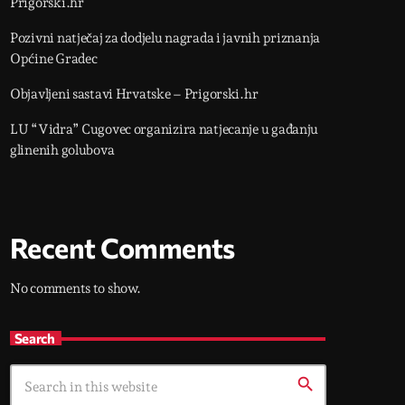
Prigorski.hr
Pozivni natječaj za dodjelu nagrada i javnih priznanja
Općine Gradec
Objavljeni sastavi Hrvatske – Prigorski.hr
LU “Vidra” Cugovec organizira natjecanje u gađanju
glinenih golubova
Recent Comments
No comments to show.
Search
search