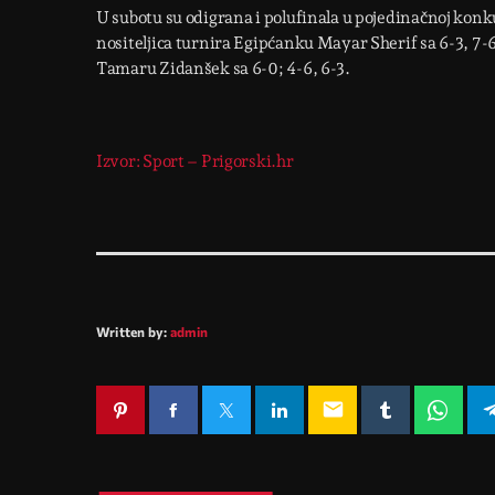
U subotu su odigrana i polufinala u pojedinačnoj konk
nositeljica turnira Egipćanku Mayar Sherif sa 6-3, 7-
Tamaru Zidanšek sa 6-0; 4-6, 6-3.
Izvor: Sport – Prigorski.hr
Written by:
admin
email