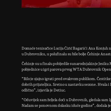
Domaće tenisačice Lucija Ćirić Bagarić i Ana Konjuh n
u Dubrovniku, u polufinalu su bile bolje Čehinje Anast
Čehinje su u finalu pobijedile sunarodnjakinje Jesiku 
pobjednice u igri parova prvog WTA Dubrovnik Open
“Bilo je sjajno igrati pred ovakvom publikom. Čestitke
dobrih prijateljica. Sretno u nastavku sezone. Hvala i 
odlično”, izjavila je Detiuc.
“Oduvijek sam željela doći u Dubrovnik, gledala sam Ig
Nadam se ponovnom dolasku iduće godine”, dodala je