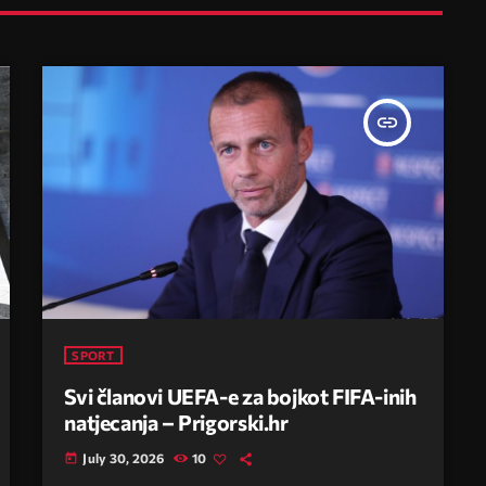
insert_link
SPORT
Svi članovi UEFA-e za bojkot FIFA-inih
natjecanja – Prigorski.hr
July 30, 2026
10
today