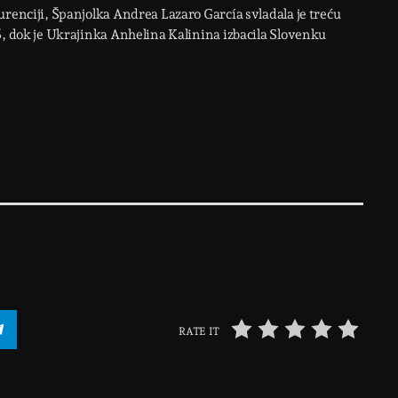
urenciji, Španjolka Andrea Lazaro García svladala je treću
6, dok je Ukrajinka Anhelina Kalinina izbacila Slovenku
RATE IT