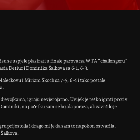
isu se uspjele plasirati u finale parova na WTA “challengeru”
asia Detiuc i Dominika Šalkova sa 6-1, 6-3.
Malečkovu i Miriam Škoch sa 7-5, 6-4 i tako postale
a.
 djevojkama, igraju nevjerojatno. Uvijek je teško igrati protiv
Dominiki, na početku sam se bojala poraza, ali završilo je
ru prijestolja i drago mi je da sam to napokon ostvarila.
 Šalkova.