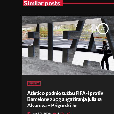
Similar posts
insert_link
SPORT
Atletico podnio tužbu FIFA-i protiv
Barcelone zbog angažiranja Juliana
Alvareza – Prigorski.hr
July 30, 2026
5
today