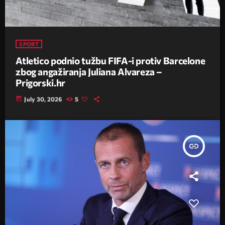
SPORT
Atletico podnio tužbu FIFA-i protiv Barcelone
zbog angažiranja Juliana Alvareza –
Prigorski.hr
today
July 30, 2026
5
insert_link