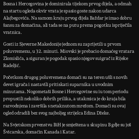
Bosna i Hercegovina je dominirala tijekom prvog dijela, a odmah
na startu ogleda okvir vrata je spasio goste nakon udarca
Alajbegovića. Na samom kraju prvog dijela Baždar je imao dobru
šansu za domaćina, ali tada se na putu prema pogotku ispriječila
vratnica.
Gosti iz Sjeverne Makedonije jednom su zaprijetili u prvom
poluvremenu, u 32. minuti. Miovski je prebacio domaćeg vratara
Zlomislića, a siguran je pogodak spasio njegov suigrač iz Rijeke
Radeljić.
Početkom drugog poluvremena domaći su na teren ušli s novih
devet igrača i nastavili pritiskati suparnika u uvodnim
minutama. Nogometaši Bosne i Hercegovine su iu tom periodu
propustili nekoliko dobrih prilika, a utakmica je do kraja bila
razvodnjena i završila s netaknutom mrežom. Domaći su ovaj
ogled odradili bez svog najboljeg strijelca Edina Džeke.
Na Svjetskom prvenstvu BiH je smještena u skupinu B gdje su još
Švicarska, domaćin Kanada i Katar.