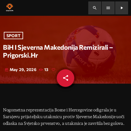
search
menu
play_arrow
SPORT
BiH I Sjeverna Makedonija Remizirali –
Prigorski.hr
May 29, 2026
13
today
share
email
Nogometna reprezentacija Bosne i Hercegovine odigrala je u
Sarajevu prijateljsku utakmicu protiv Sjeverne Makedonije uoči
odlaska na Svjetsko prvenstvo, a utakmica je završila bez golova.