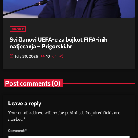
SPORT
Svi članovi UEFA-e za bojkot FIFA-inih
natjecanja – Prigorski.hr
today
July 30, 2026
10
Post comments (0)
Leave a reply
Your email address will not be published. Required fields are
marked *
Comment*