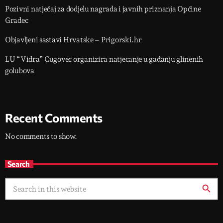
Pozivni natječaj za dodjelu nagrada i javnih priznanja Općine
Gradec
Objavljeni sastavi Hrvatske – Prigorski.hr
LU “Vidra” Cugovec organizira natjecanje u gađanju glinenih
golubova
Recent Comments
No comments to show.
Search
search