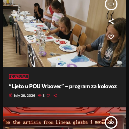
insert_link
KULTURA
“Ljeto u POU Vrbovec” – program za kolovoz
today
July 29, 2026
3
insert_link