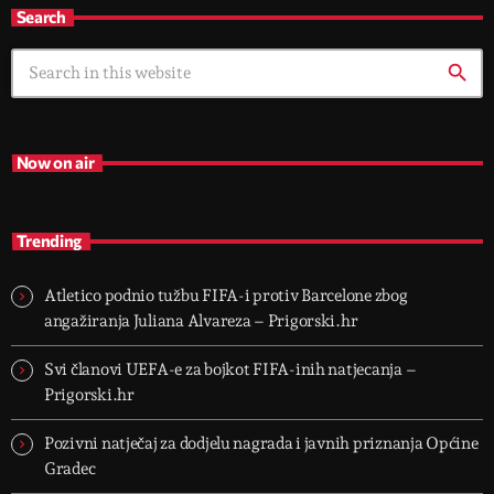
Search
search
Now on air
Trending
Atletico podnio tužbu FIFA-i protiv Barcelone zbog
angažiranja Juliana Alvareza – Prigorski.hr
Svi članovi UEFA-e za bojkot FIFA-inih natjecanja –
Prigorski.hr
Pozivni natječaj za dodjelu nagrada i javnih priznanja Općine
Gradec