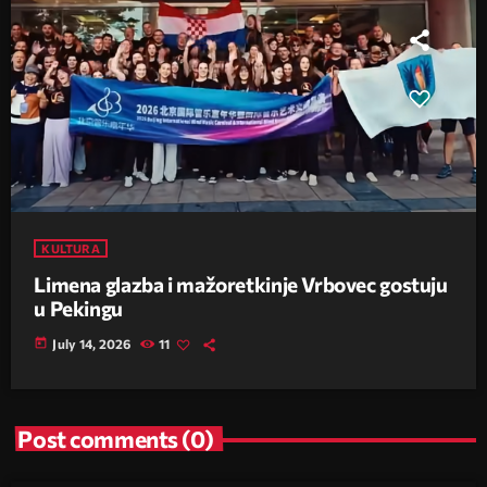
KULTURA
Limena glazba i mažoretkinje Vrbovec gostuju
u Pekingu
today
July 14, 2026
11
Post comments (0)