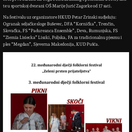
te u sportskoj dvorani OŠ Marije Jurić Zagorke od 17 sati.
Na festivalu uz organizatore HKUD Petar Zrinski sudjeluju:
Ogranak seljačke sloge Buševec, DFA “Kornička”, Trenčin,
Slovačka, FS “Padureanca Ensemble”, Deva, Rumunjska, FS
“Ziemia Lisiecka” Liszki, Poljska, FA za tradicionalnu pjesmu i
ples “Megdan”, Sjeverna Makedonija, KUD Pušća.