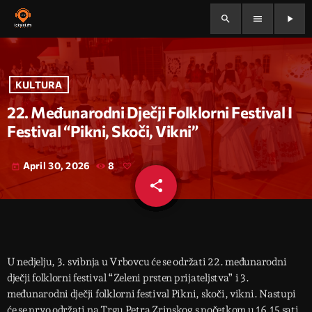
search
menu
play_arrow
KULTURA
22. Međunarodni Dječji Folklorni Festival I
Festival “Pikni, Skoči, Vikni”
April 30, 2026
8
today
share
email
U nedjelju, 3. svibnja u Vrbovcu će se održati 22. međunarodni
dječji folklorni festival “Zeleni prsten prijateljstva” i 3.
međunarodni dječji folklorni festival Pikni, skoči, vikni. Nastupi
će se prvo održati na Trgu Petra Zrinskog s početkom u 16.15 sati